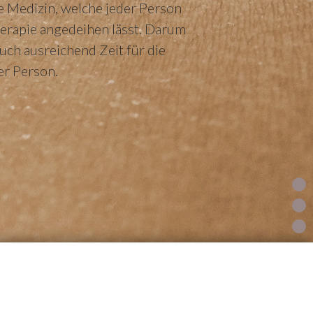
le Medizin, welche jeder Person
erapie angedeihen lässt. Darum
uch ausreichend Zeit für die
er Person.