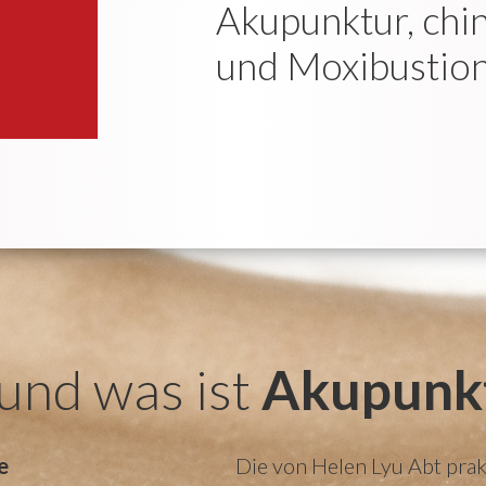
Akupunktur, chin
und Moxibustion
und was ist
Akupunk
e
Die von Helen Lyu Abt prakt