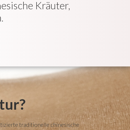
esische Kräuter,
.
tur?
izierte traditionelle chinesische