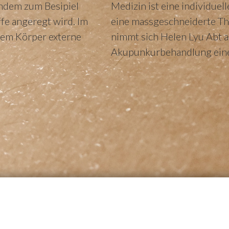
ndem zum Besipiel
Medizin ist eine individuel
fe angeregt wird. Im
eine massgeschneiderte Th
dem Körper externe
nimmt sich Helen Lyu Abt a
Akupunkurbehandlung ein