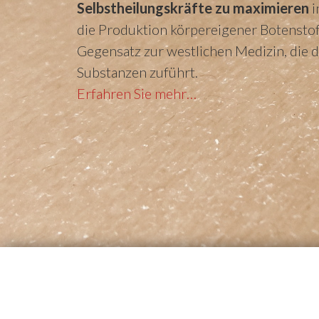
Selbstheilungskräfte zu maximieren
i
die Produktion körpereigener Botenstof
Gegensatz zur westlichen Medizin, die 
Substanzen zuführt.
Erfahren Sie mehr…