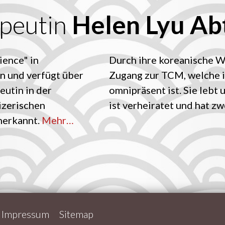
peutin
Helen Lyu Ab
ience" in
Durch ihre koreanische Wu
n und verfügt über
Zugang zur TCM, welche i
eutin in der
omnipräsent ist. Sie lebt 
izerischen
ist verheiratet und hat zw
nerkannt.
Mehr…
Impressum
Sitemap