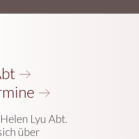
Abt
rmine
Helen Lyu Abt.
sich über